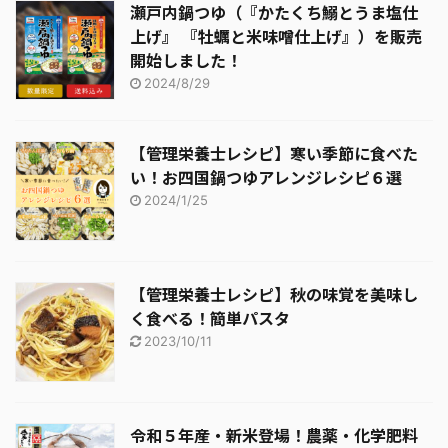
瀬戸内鍋つゆ（『かたくち鰯とうま塩仕
上げ』 『牡蠣と米味噌仕上げ』）を販売
開始しました！
2024/8/29
【管理栄養士レシピ】寒い季節に食べた
い！お四国鍋つゆアレンジレシピ６選
2024/1/25
【管理栄養士レシピ】秋の味覚を美味し
く食べる！簡単パスタ
2023/10/11
令和５年産・新米登場！農薬・化学肥料