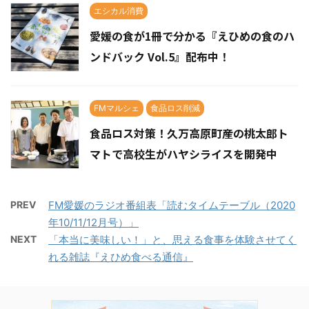
エシカル消費
愛媛の食が1冊で分かる『えひめの食のハ
ンドバック Vol.5』配布中！
FMマルシェ
食品ロス削減
食品ロス対策！久万高原町産の桃太郎ト
マトで高校生がハヤシライスを開発中
PREV
FM愛媛のラジオ番組表「読むタイムテーブル（2020
年10/11/12月号）」
NEXT
「本当に美味しい！」と、思える食事を体験させてく
れる雑誌『えひめ食べる通信』