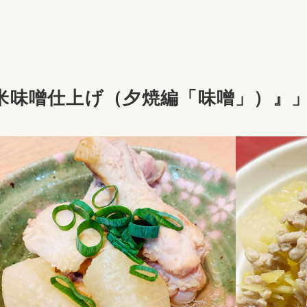
米味噌仕上げ（夕焼編「味噌」）』