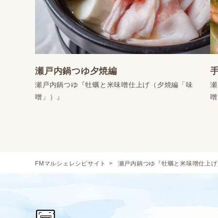
瀬戸内鍋つゆ夕焼編
瀬戸内鍋つゆ『牡蠣と米味噌仕上げ（夕焼編「味
瀬
噌」）』
噌
FMマルシェレシピサイト
瀬戸内鍋つゆ『牡蠣と米味噌仕上げ