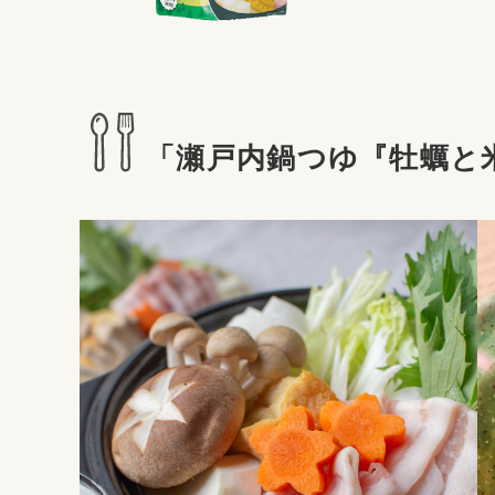
「瀬戸内鍋つゆ『牡蠣と