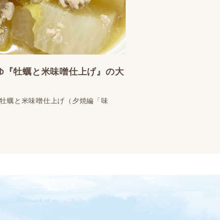
ゆ『牡蠣と米味噌仕上げ』の大
牡蠣と米味噌仕上げ（夕焼編「味