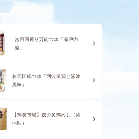
お四国巡り万能つゆ『瀬戸内
編』
お四国鍋つゆ『阿波尾鶏と醤油
風味』
【鯛笑市場】媛の炙鯛めし（醤
油味）