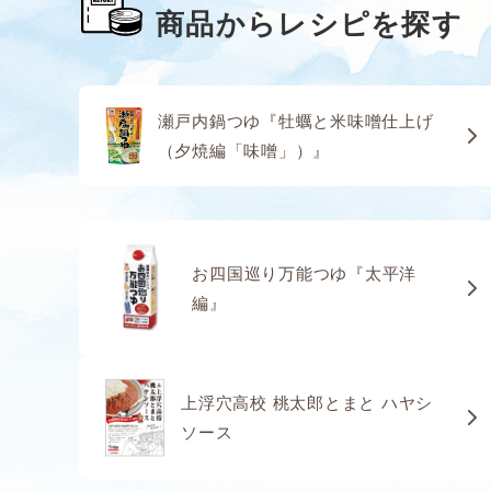
商品からレシピを探す
瀬戸内鍋つゆ『牡蠣と米味噌仕上げ
（夕焼編「味噌」）』
お四国巡り万能つゆ『太平洋
編』
上浮穴高校 桃太郎とまと ハヤシ
ソース