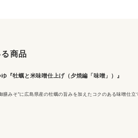
いる商品
つゆ『牡蠣と米味噌仕上げ（夕焼編「味噌」）』
“御膳みそ”に広島県産の牡蠣の旨みを加えたコクのある味噌仕立