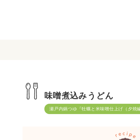
味噌煮込みうどん
瀬戸内鍋つゆ『牡蠣と米味噌仕上げ（夕焼