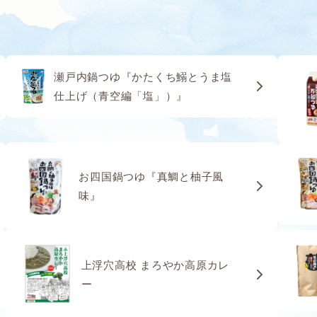
瀬戸内鍋つゆ『かたくち鰯とうま塩
仕上げ（青空編「塩」）』
お四国鍋つゆ『真鯛と柚子風
味』
上浮穴高校 まろやか高原カレ
ー