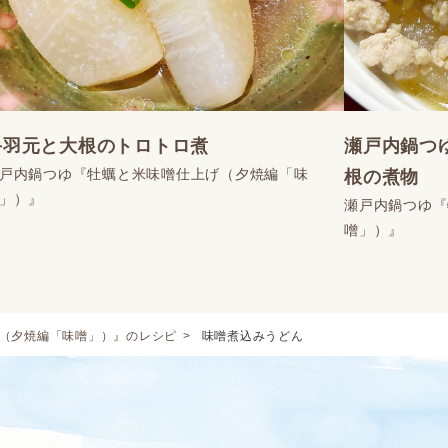
手羽元と大根のトロトロ煮
瀬戸内鍋つ
戸内鍋つゆ『牡蠣と米味噌仕上げ（夕焼編「味
根の煮物
」）』
瀬戸内鍋つゆ『
噌」）』
（夕焼編「味噌」）』のレシピ
味噌煮込みうどん