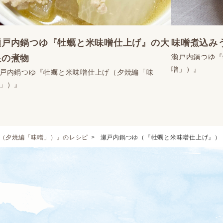
瀬戸内鍋つゆ『牡蠣と米味噌仕上げ』の大
味噌煮込み
瀬戸内鍋つゆ『
根の煮物
噌」）』
戸内鍋つゆ『牡蠣と米味噌仕上げ（夕焼編「味
」）』
（夕焼編「味噌」）』のレシピ
瀬戸内鍋つゆ（『牡蠣と米味噌仕上げ』）