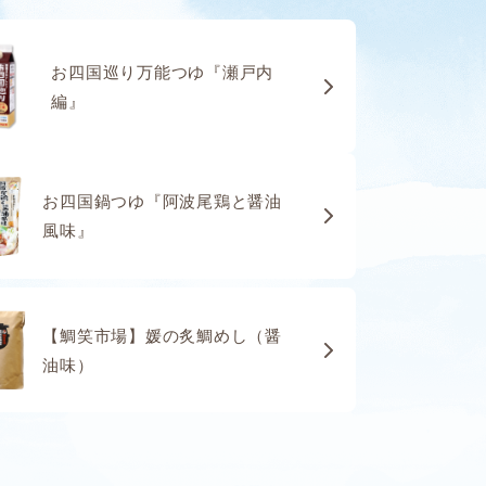
お四国巡り万能つゆ『瀬戸内
編』
お四国鍋つゆ『阿波尾鶏と醤油
風味』
【鯛笑市場】媛の炙鯛めし（醤
油味）