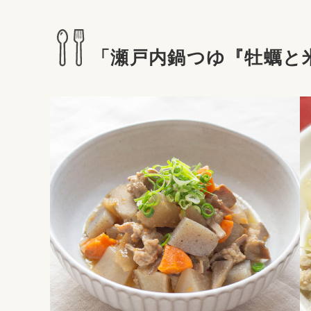
「瀬戸内鍋つゆ『牡蠣と