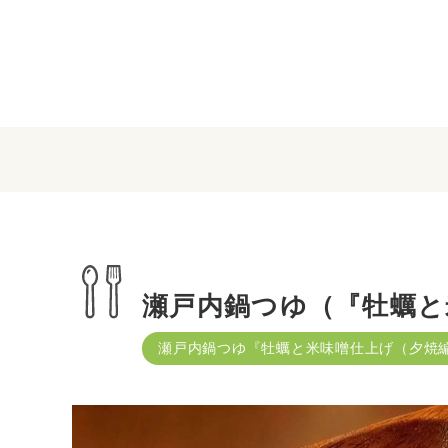
瀬戸内鍋つゆ（『牡蠣と
瀬戸内鍋つゆ『牡蠣と米味噌仕上げ（夕焼