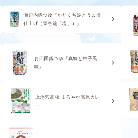
瀬戸内鍋つゆ『かたくち鰯とうま塩
仕上げ（青空編「塩」）』
お四国鍋つゆ『真鯛と柚子風
味』
上浮穴高校 まろやか高原カレ
ー