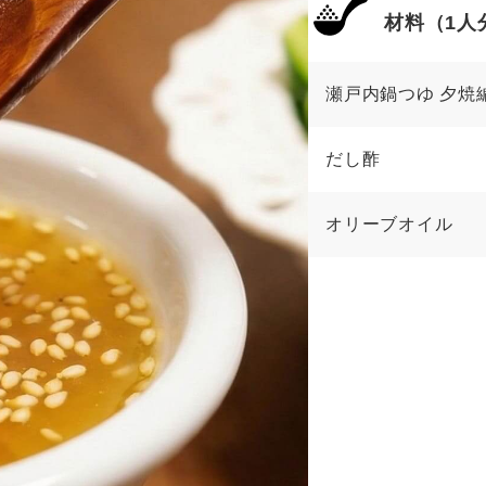
材料（1人
瀬戸内鍋つゆ 夕焼
だし酢
オリーブオイル