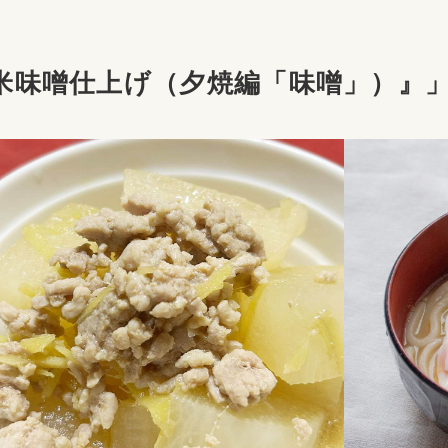
米味噌仕上げ（夕焼編「味噌」）』