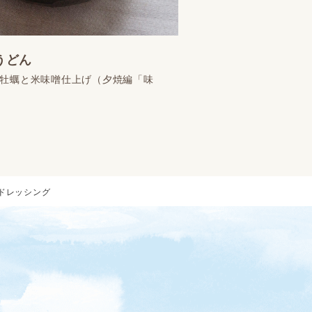
うどん
牡蠣と米味噌仕上げ（夕焼編「味
ドレッシング