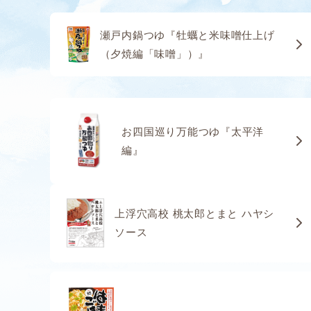
瀬戸内鍋つゆ『牡蠣と米味噌仕上げ
（夕焼編「味噌」）』
お四国巡り万能つゆ『太平洋
編』
上浮穴高校 桃太郎とまと ハヤシ
ソース