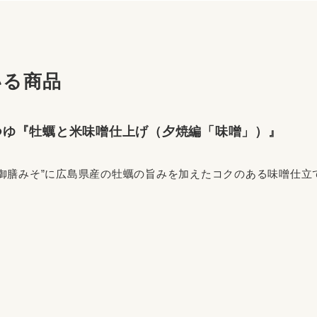
いる商品
つゆ『牡蠣と米味噌仕上げ（夕焼編「味噌」）』
“御膳みそ”に広島県産の牡蠣の旨みを加えたコクのある味噌仕立