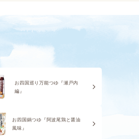
お四国巡り万能つゆ『瀬戸内
編』
お四国鍋つゆ『阿波尾鶏と醤油
風味』