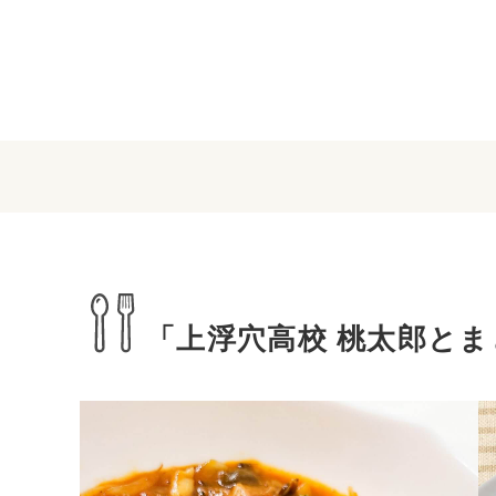
「上浮穴高校 桃太郎と