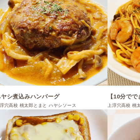
ハヤシ煮込みハンバーグ
【10分で
浮穴高校 桃太郎とまと ハヤシソース
上浮穴高校 桃