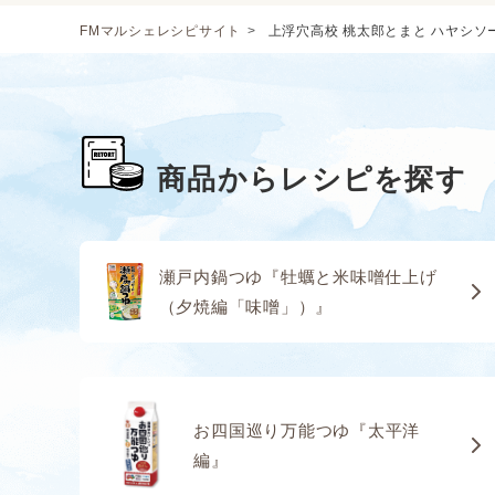
FMマルシェレシピサイト
上浮穴高校 桃太郎とまと ハヤシソ
商品からレシピを探す
瀬戸内鍋つゆ『牡蠣と米味噌仕上げ
（夕焼編「味噌」）』
お四国巡り万能つゆ『太平洋
編』