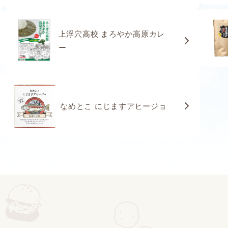
上浮穴高校 まろやか高原カレ
ー
なめとこ にじますアヒージョ