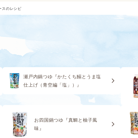
ースのレシピ
瀬戸内鍋つゆ『かたくち鰯とうま塩
仕上げ（青空編「塩」）』
お四国鍋つゆ『真鯛と柚子風
味』