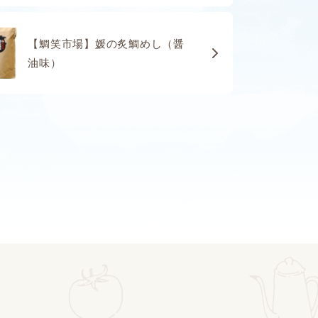
【鯛笑市場】媛の炙鯛めし（醤
油味）