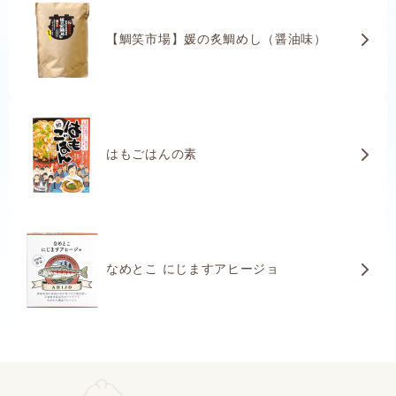
【鯛笑市場】媛の炙鯛めし（醤油味）
はもごはんの素
なめとこ にじますアヒージョ