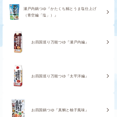
瀬戸内鍋つゆ『かたくち鰯とうま塩仕上げ
（青空編「塩」）』
お四国巡り万能つゆ『瀬戸内編』
お四国巡り万能つゆ『太平洋編』
お四国鍋つゆ『真鯛と柚子風味』