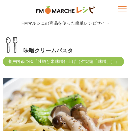
FMマルシェの商品を使った簡単レシピサイト
味噌クリームパスタ
瀬戸内鍋つゆ『牡蠣と米味噌仕上げ（夕焼編「味噌」）』