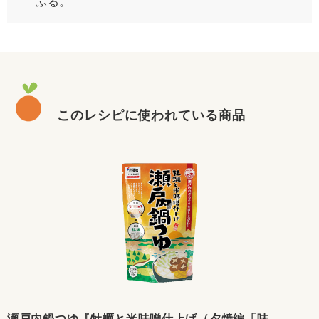
ふる。
このレシピに使われている商品
瀬戸内鍋つゆ『牡蠣と米味噌仕上げ（夕焼編「味